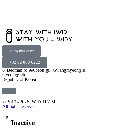
iwid@iwid.kr
+82 02 808 0222
6, Beoman-ro 996beon-gil, Gwangmyeong-si,
Gyeonggi-do,
Republic of Korea
© 2019 - 2026 IWID TEAM
All rights reserved
top
KO
Inactive
Close