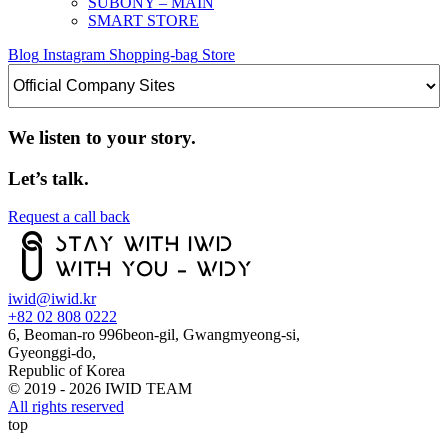
SUBONY – MAIN
SMART STORE
Blog
Instagram
Shopping-bag
Store
We listen to your story.
Let’s talk.
Request a call back
iwid@iwid.kr
+82 02 808 0222
6, Beoman-ro 996beon-gil, Gwangmyeong-si,
Gyeonggi-do,
Republic of Korea
© 2019 - 2026 IWID TEAM
All rights reserved
top
KO