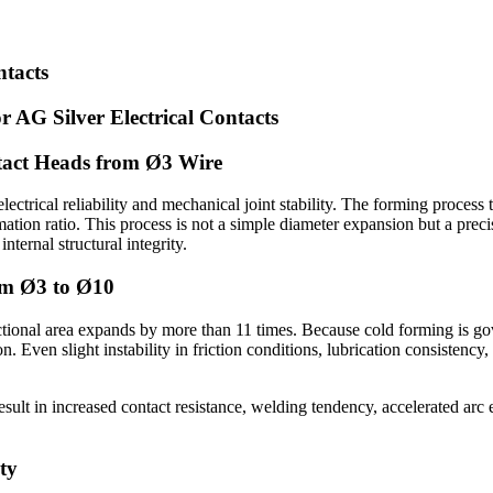
ntacts
 AG Silver Electrical Contacts
tact Heads from Ø3 Wire
 electrical reliability and mechanical joint stability. The forming proces
mation ratio. This process is not a simple diameter expansion but a prec
nternal structural integrity.
om Ø3 to Ø10
ectional area expands by more than 11 times. Because cold forming is 
on. Even slight instability in friction conditions, lubrication consistency,
sult in increased contact resistance, welding tendency, accelerated arc e
ty