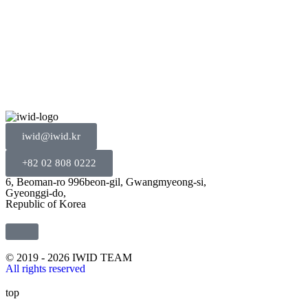
iwid@iwid.kr
+82 02 808 0222
6, Beoman-ro 996beon-gil, Gwangmyeong-si,
Gyeonggi-do,
Republic of Korea
© 2019 - 2026 IWID TEAM
All rights reserved
top
KO